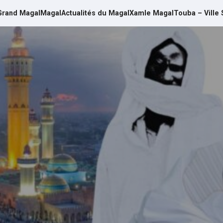
Grand Magal
Magal
Actualités du Magal
Xamle Magal
Touba – Ville 
d