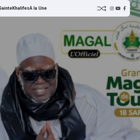
Sainte
Khalifes
À la Une