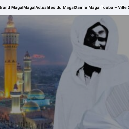
Grand Magal
Magal
Actualités du Magal
Xamle Magal
Touba – Ville 
d