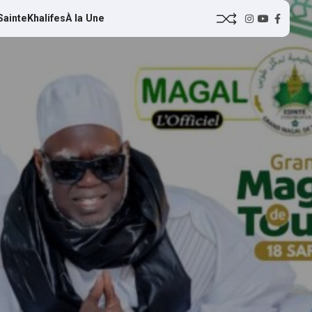
Sainte
Khalifes
À la Une