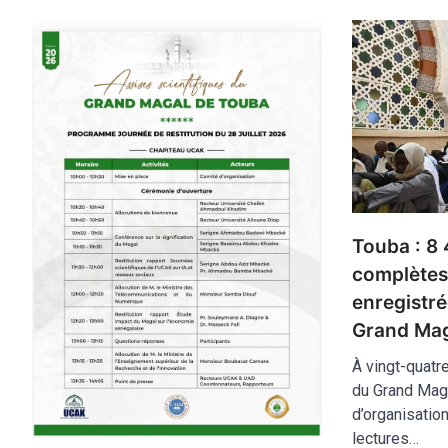
Touba : 8 
complètes
enregistr
Grand Ma
À vingt-quatr
du Grand Maga
d’organisatio
lectures…