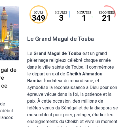
JOURS
HEURES
MINUTES
SECONDES
349
3
1
20
Le Grand Magal de Touba
Le
Grand Magal de Touba
est un grand
pèlerinage religieux célébré chaque année
dans la ville sainte de Touba. Il commémore
gal de
le départ en exil de
Cheikh Ahmadou
re
Bamba
, fondateur du mouridisme, et
 ce
symbolise la reconnaissance à Dieu pour son
épreuve vécue dans la foi, la patience et la
paix. À cette occasion, des millions de
 de
fidèles venus du Sénégal et de la diaspora se
H/début
rassemblent pour prier, partager, étudier les
 lancés
enseignements du Cheikh et vivre un moment