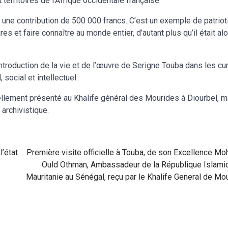
 territoires de l’Afrique occidentale française.
c une contribution de 500 000 francs. C’est un exemple de patrio
es et faire connaître au monde entier, d’autant plus qu’il était al
ntroduction de la vie et de l’œuvre de Serigne Touba dans les cur
 social et intellectuel.
iellement présenté au Khalife général des Mourides à Diourbel, 
archivistique.
l’état
Première visite officielle à Touba, de son Excellence M
Ould Othman, Ambassadeur de la République Islami
Mauritanie au Sénégal, reçu par le Khalife General de Mo