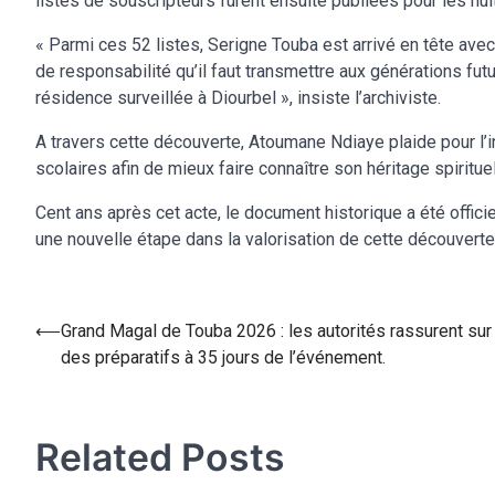
listes de souscripteurs furent ensuite publiées pour les huit
« Parmi ces 52 listes, Serigne Touba est arrivé en tête ave
de responsabilité qu’il faut transmettre aux générations futur
résidence surveillée à Diourbel », insiste l’archiviste.
A travers cette découverte, Atoumane Ndiaye plaide pour l’i
scolaires afin de mieux faire connaître son héritage spirituel,
Cent ans après cet acte, le document historique a été offic
une nouvelle étape dans la valorisation de cette découverte 
⟵
Grand Magal de Touba 2026 : les autorités rassurent sur 
des préparatifs à 35 jours de l’événement.
Related Posts