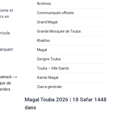
Archives
tisme et
Communiqués officiels
ors en
Grand Magal
Grande Mosquée de Touba
ricula
Khalifes
marquant
Magal
Serigne Touba
Touba – Ville Sainte
ohamed
⟶
Xamle Magal
que de
Ziarra générale
urides.
Magal Touba 2026 | 18 Safar 1448
dans