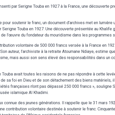
nsenti par Serigne Touba en 1927 à la France, une découverte p
ce pour soutenir le franc, un document d’archives met en lumière u
ar Serigne Touba en 1927. Une découverte présentée au Khalife 
ce de l’œuvre du fondateur du mouridisme dans les programmes s
tribution volontaire de 500 000 francs versée à la France en 192
on auteur, l’archiviste à la retraite Atoumane Ndiaye, estime qu
disme, mais aussi son sens élevé des responsabilités dans un c
gne Touba avait toutes les raisons de ne pas répondre à cette levé
, de sa foi en Dieu et de son détachement des biens matériels, il
ciétés françaises n’ont pas dépassé 250 000 francs », souligne 
Musée islamique Al Khadimi.
x connue des jeunes générations. Il rappelle que le 31 mars 192
t une contribution volontaire destinée à soutenir le franc. Cinquan