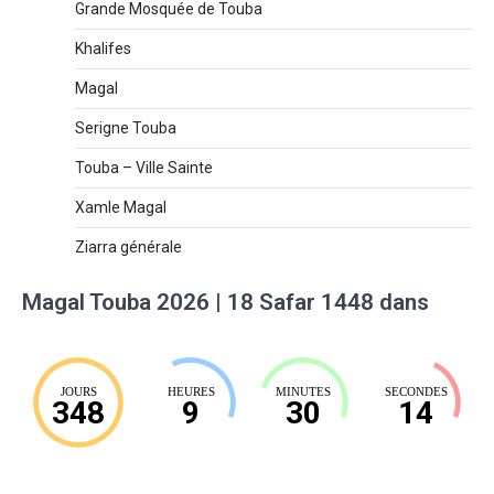
Grande Mosquée de Touba
Khalifes
Magal
Serigne Touba
Touba – Ville Sainte
Xamle Magal
Ziarra générale
Magal Touba 2026 | 18 Safar 1448 dans
JOURS
HEURES
MINUTES
SECONDES
348
9
30
13