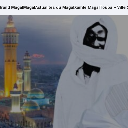
Grand Magal
Magal
Actualités du Magal
Xamle Magal
Touba – Ville 
d