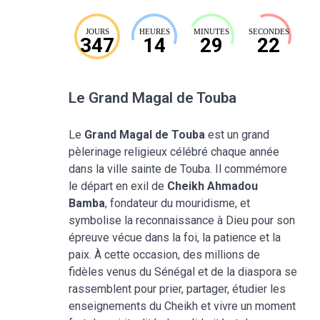
JOURS
HEURES
MINUTES
SECONDES
347
14
29
21
Le Grand Magal de Touba
Le
Grand Magal de Touba
est un grand
pèlerinage religieux célébré chaque année
dans la ville sainte de Touba. Il commémore
le départ en exil de
Cheikh Ahmadou
Bamba
, fondateur du mouridisme, et
symbolise la reconnaissance à Dieu pour son
épreuve vécue dans la foi, la patience et la
paix. À cette occasion, des millions de
fidèles venus du Sénégal et de la diaspora se
rassemblent pour prier, partager, étudier les
enseignements du Cheikh et vivre un moment