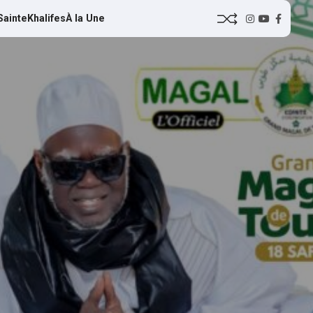
Sainte
Khalifes
À la Une