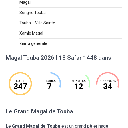
Magal
Serigne Touba
Touba – Ville Sainte
Xamle Magal
Ziarra générale
Magal Touba 2026 | 18 Safar 1448 dans
JOURS
HEURES
MINUTES
SECONDES
347
7
12
33
Le Grand Magal de Touba
Le
Grand Magal de Touba
est un grand pèlerinage