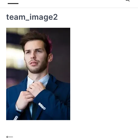
team_image2
⟵