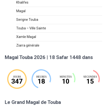
Khalifes
Magal
Serigne Touba
Touba – Ville Sainte
Xamle Magal
Ziarra générale
Magal Touba 2026 | 18 Safar 1448 dans
JOURS
HEURES
MINUTES
SECONDES
347
18
10
14
Le Grand Magal de Touba