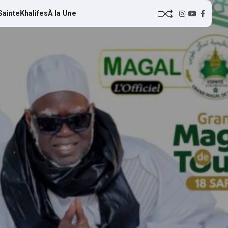
Sainte
Khalifes
À la Une