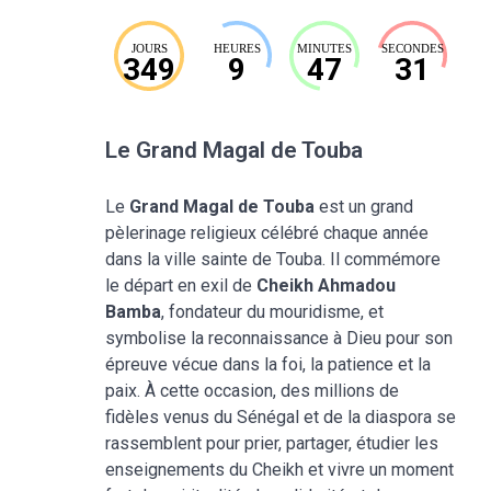
JOURS
HEURES
MINUTES
SECONDES
349
9
47
30
Le Grand Magal de Touba
Le
Grand Magal de Touba
est un grand
pèlerinage religieux célébré chaque année
dans la ville sainte de Touba. Il commémore
le départ en exil de
Cheikh Ahmadou
Bamba
, fondateur du mouridisme, et
symbolise la reconnaissance à Dieu pour son
épreuve vécue dans la foi, la patience et la
paix. À cette occasion, des millions de
fidèles venus du Sénégal et de la diaspora se
rassemblent pour prier, partager, étudier les
enseignements du Cheikh et vivre un moment