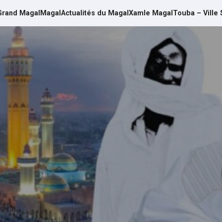
Grand Magal
Magal
Actualités du Magal
Xamle Magal
Touba – Ville 
d