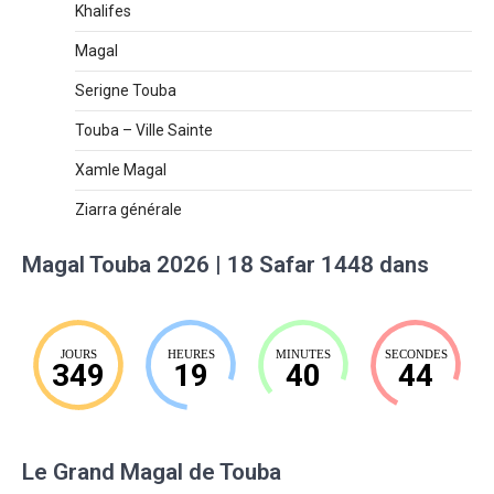
Khalifes
Magal
Serigne Touba
Touba – Ville Sainte
Xamle Magal
Ziarra générale
Magal Touba 2026 | 18 Safar 1448 dans
JOURS
HEURES
MINUTES
SECONDES
349
19
40
43
Le Grand Magal de Touba