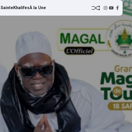
 Sainte
Khalifes
À la Une