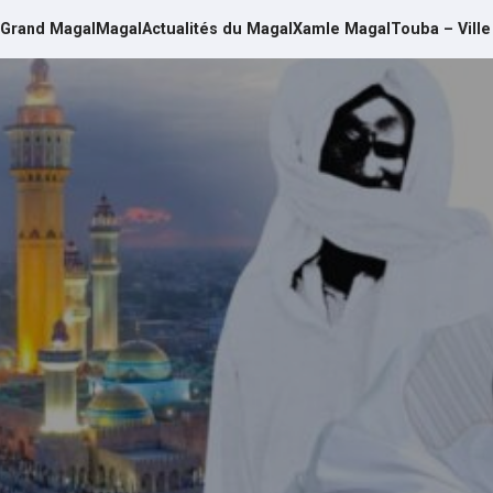
Grand Magal
Magal
Actualités du Magal
Xamle Magal
Touba – Ville
d