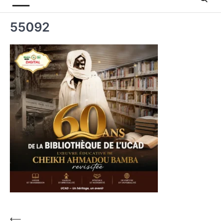
55092
⟵