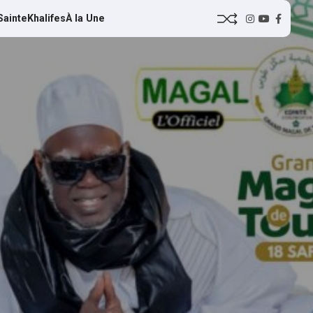
Sainte
Khalifes
À la Une