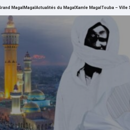
Grand Magal
Magal
Actualités du Magal
Xamle Magal
Touba – Ville 
d