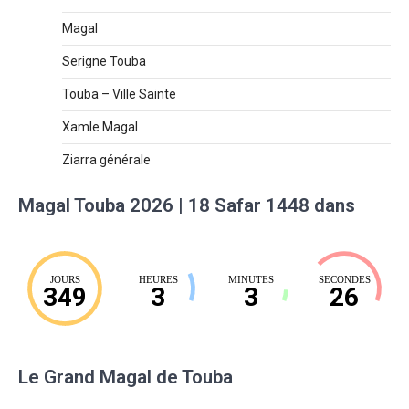
Magal
Serigne Touba
Touba – Ville Sainte
Xamle Magal
Ziarra générale
Magal Touba 2026 | 18 Safar 1448 dans
JOURS
HEURES
MINUTES
SECONDES
349
3
3
25
Le Grand Magal de Touba