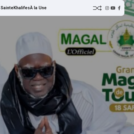
 Sainte
Khalifes
À la Une