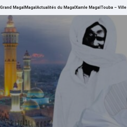
Grand Magal
Magal
Actualités du Magal
Xamle Magal
Touba – Ville
d