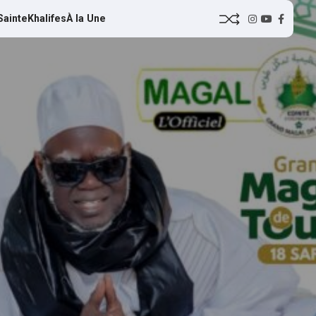
Sainte
Khalifes
À la Une