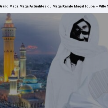
Grand Magal
Magal
Actualités du Magal
Xamle Magal
Touba – Ville 
d