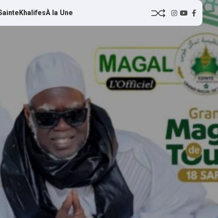
Sainte
Khalifes
À la Une