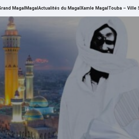
Grand Magal
Magal
Actualités du Magal
Xamle Magal
Touba – Ville 
d