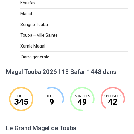
Khalifes
Magal
Serigne Touba
Touba – Ville Sainte
Xamle Magal
Ziarra générale
Magal Touba 2026 | 18 Safar 1448 dans
JOURS
HEURES
MINUTES
SECONDES
345
9
49
41
Le Grand Magal de Touba