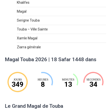
Khalifes
Magal
Serigne Touba
Touba – Ville Sainte
Xamle Magal
Ziarra générale
Magal Touba 2026 | 18 Safar 1448 dans
JOURS
HEURES
MINUTES
SECONDES
349
8
13
33
Le Grand Magal de Touba