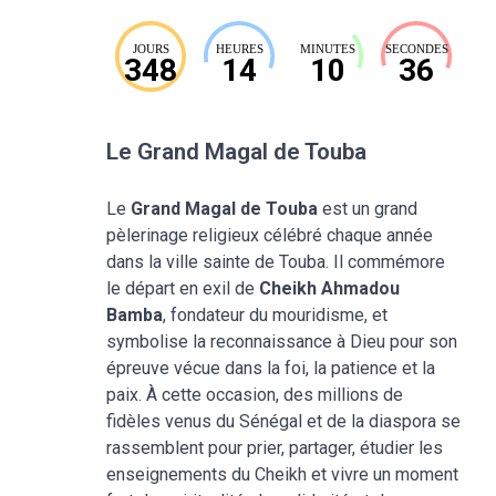
JOURS
HEURES
MINUTES
SECONDES
348
14
10
35
Le Grand Magal de Touba
Le
Grand Magal de Touba
est un grand
pèlerinage religieux célébré chaque année
dans la ville sainte de Touba. Il commémore
le départ en exil de
Cheikh Ahmadou
Bamba
, fondateur du mouridisme, et
symbolise la reconnaissance à Dieu pour son
épreuve vécue dans la foi, la patience et la
paix. À cette occasion, des millions de
fidèles venus du Sénégal et de la diaspora se
rassemblent pour prier, partager, étudier les
enseignements du Cheikh et vivre un moment