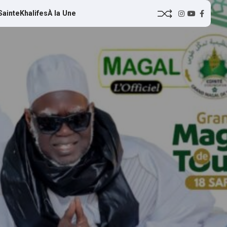
Sainte
Khalifes
À la Une