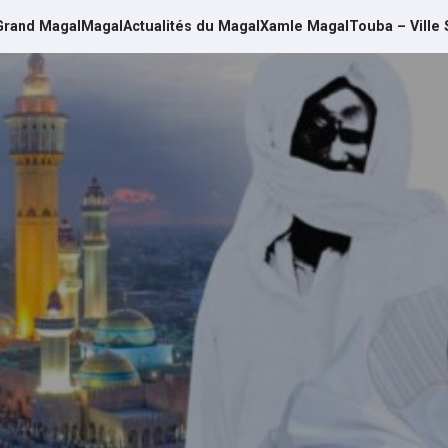
Grand Magal
Magal
Actualités du Magal
Xamle Magal
Touba – Ville 
d