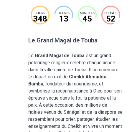
JOURS
HEURES
MINUTES
SECONDES
348
13
45
51
Le Grand Magal de Touba
Le
Grand Magal de Touba
est un grand
pèlerinage religieux célébré chaque année
dans la ville sainte de Touba. Il commémore
le départ en exil de
Cheikh Ahmadou
Bamba
, fondateur du mouridisme, et
symbolise la reconnaissance à Dieu pour son
épreuve vécue dans la foi, la patience et la
paix. À cette occasion, des millions de
fidèles venus du Sénégal et de la diaspora se
rassemblent pour prier, partager, étudier les
enseignements du Cheikh et vivre un moment