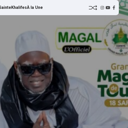
Sainte
Khalifes
À la Une