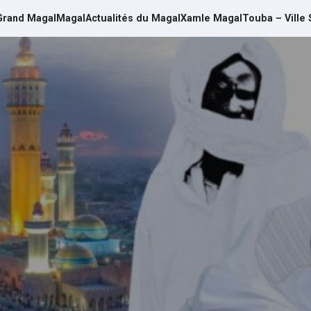
Grand Magal
Magal
Actualités du Magal
Xamle Magal
Touba – Ville 
d