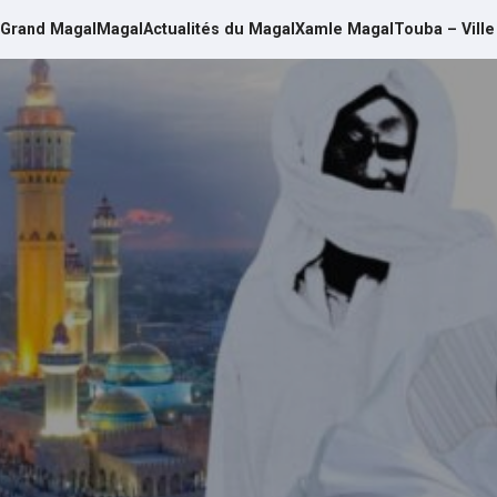
Grand Magal
Magal
Actualités du Magal
Xamle Magal
Touba – Ville
d