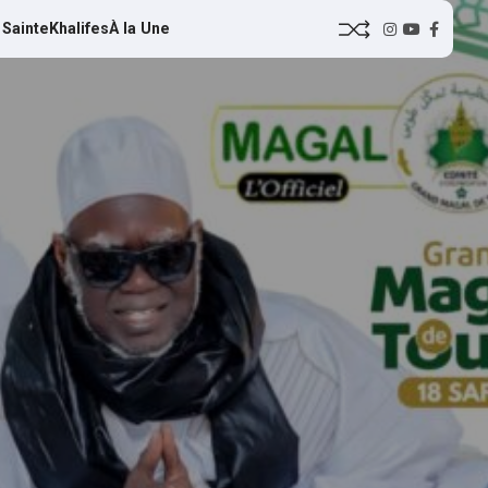
 Sainte
Khalifes
À la Une