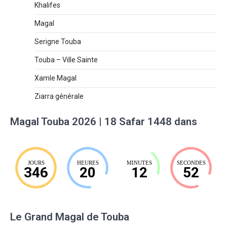
Khalifes
Magal
Serigne Touba
Touba – Ville Sainte
Xamle Magal
Ziarra générale
Magal Touba 2026 | 18 Safar 1448 dans
JOURS
HEURES
MINUTES
SECONDES
346
20
12
51
Le Grand Magal de Touba