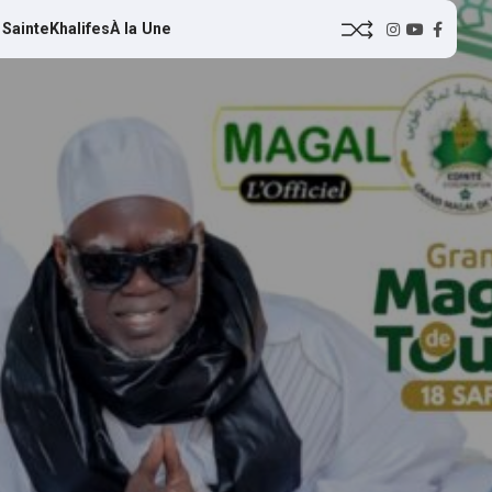
 Sainte
Khalifes
À la Une