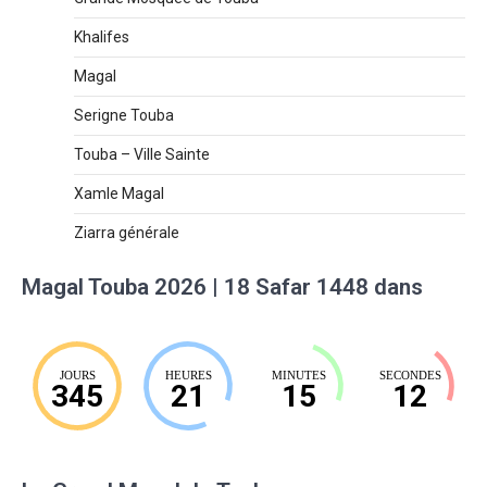
Khalifes
Magal
Serigne Touba
Touba – Ville Sainte
Xamle Magal
Ziarra générale
Magal Touba 2026 | 18 Safar 1448 dans
JOURS
HEURES
MINUTES
SECONDES
345
21
15
11