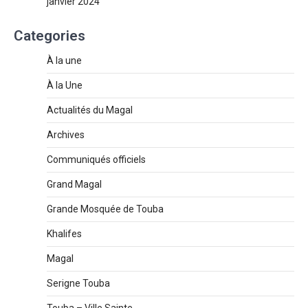
janvier 2024
Categories
À la une
À la Une
Actualités du Magal
Archives
Communiqués officiels
Grand Magal
Grande Mosquée de Touba
Khalifes
Magal
Serigne Touba
Touba – Ville Sainte