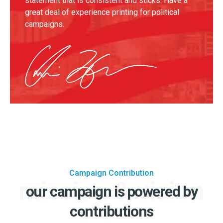
statement that is consistent and sticks. Have a
great deal of experience printing for political
campaigns.
Campaign Contribution
mission & vision
our campaign is powered by
contributions