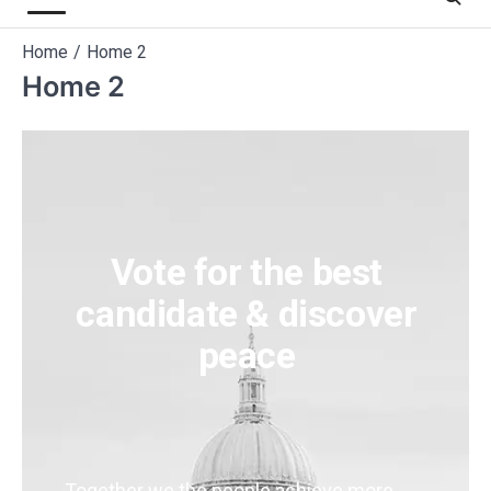
Home
Home 2
Home 2
Vote for the best
candidate & discover
peace
Together we the people achieve more