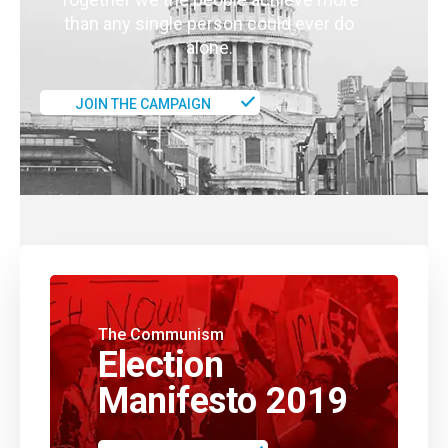
than any single person could ever do
alone.
JOIN THE CAMPAIGN
The Communism
Election
Manifesto 2019