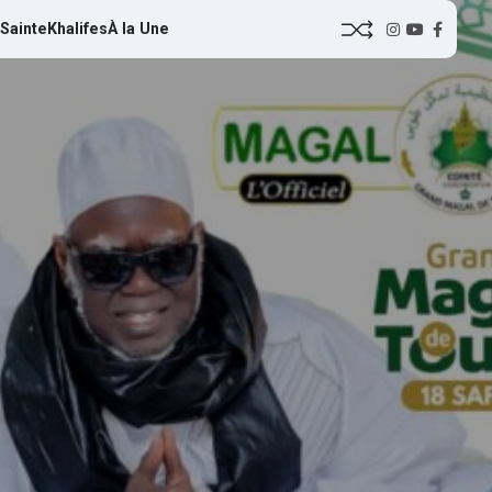
 Sainte
Khalifes
À la Une