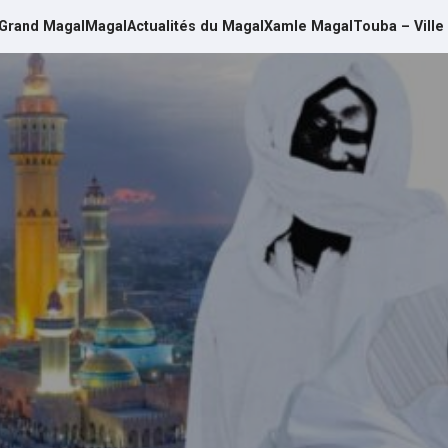
Grand Magal
Magal
Actualités du Magal
Xamle Magal
Touba – Ville
d